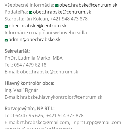
Všeobecné informácie:
obec.hrabske@centrum.sk
Podateľňa:
obec.hrabske@centrum.sk
Starosta: Ján Kolcun, +421 948 473 878,
obec.hrabske@centrum.sk
Informácie o napĺňaní webového sídla:
admin@obechrabske.sk
Sekretariát:
PhDr. Ľudmila Marko, MBA
Tel.: 054 / 479 62 18
E-mail: obec.hrabske@centrum.sk
Hlavný kontrolór obce:
Ing. Vasiľ Fignár
E-mail: hrabske.hlavnykontrolor@centrum.sk
Rozvojový tím, NP RT I.:
Tel: 054/47 95 626, +421 914 373 878
E-mail: rt.hrabske@gmail.com, nprt1.rpp@gmail.com -