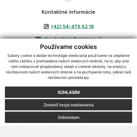
Kontaktné informácie
+421 54/ 479 62 18
obec.hrabske@centrum.sk
Používame cookies
Súbory cookie a ďalšie technológie sledovania používame na zlepšenie
vášho zážitku z prehliadania našich webových stránok, na to, aby sme
využite možnosť získavania aktuálnych informácií s využitím RSS
,
vám zobrazovali prispôsobený obsah a cielené reklamy, na analýzu
CMS systém (redakčný) systém ECHELON 2,
Mapa stránok
,
web portál
,
návštevnosti našich webových stránok a na pochopenie toho, odkiaľ naši
návštevníci prichádzajú.
webhosting
,
webex.digital, s.r.o.
,
domény
,
registrácia domény
,
spoločnosť webex.digital, s.r.o.
,
technický prevádzkovateľ
SÚHLASÍM
Posledná aktualizácia:
03.08.2026
Zmeniť moje nastavenia
Vytlačiť stránku
|
Vyhlásenie o prístupnosti
Autorské práva
|
Cookies
Odmietam
webdesign
|