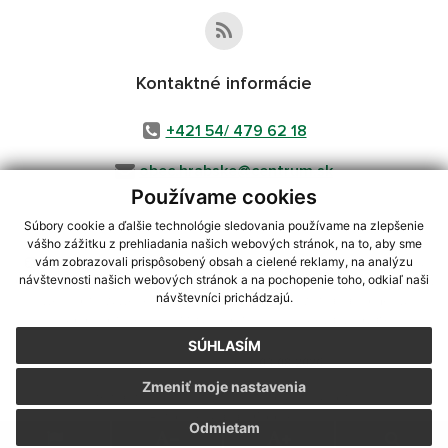
Kontaktné informácie
+421 54/ 479 62 18
obec.hrabske@centrum.sk
Používame cookies
Súbory cookie a ďalšie technológie sledovania používame na zlepšenie
vášho zážitku z prehliadania našich webových stránok, na to, aby sme
využite možnosť získavania aktuálnych informácií s využitím RSS
,
vám zobrazovali prispôsobený obsah a cielené reklamy, na analýzu
CMS systém (redakčný) systém ECHELON 2,
Mapa stránok
,
web portál
,
návštevnosti našich webových stránok a na pochopenie toho, odkiaľ naši
návštevníci prichádzajú.
webhosting
,
webex.digital, s.r.o.
,
domény
,
registrácia domény
,
spoločnosť webex.digital, s.r.o.
,
technický prevádzkovateľ
SÚHLASÍM
Posledná aktualizácia:
03.08.2026
Zmeniť moje nastavenia
Vytlačiť stránku
|
Vyhlásenie o prístupnosti
Autorské práva
|
Cookies
Odmietam