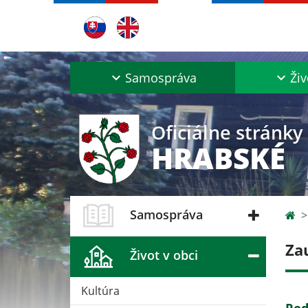
Samospráva
Živ
Oficiálne stránky
HRABSKÉ
Samospráva
Za
Život v obci
Kultúra