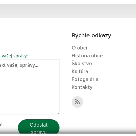
Rýchle odkazy
O obci
t vašej správy:
História obce
Školstvo
Kultúra
Fotogaléria
Kontakty
Odoslať
ím
správu