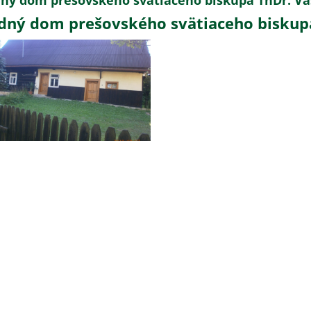
ný dom prešovského svätiaceho biskupa ThDr. Va
dný dom prešovského svätiaceho biskupa