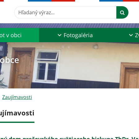
Hľadaný výraz...
ot v obci
Fotogaléria
Z
 obce
Zaujímavosti
ujímavosti