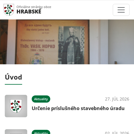
Oficiálne stránky obce
HRABSKÉ
Úvod
024
27. JÚL 2026
Aktuality
Určenie príslušného stavebného úradu
024
02. JÚL 2026
Aktuality