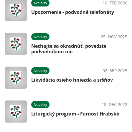
024
10. FEB 2026
Aktuality
Upozornenie - podvodné telefonáty
024
25. NOV 2025
Aktuality
ho
Nechajte sa okradnúť, povedzte
podvodníkom nie
02. SEP 2025
Aktuality
Likvidácia osieho hniezda a sršňov
023
18. DEC 2022
Aktuality
Liturgický program - Farnosť Hrabské
023