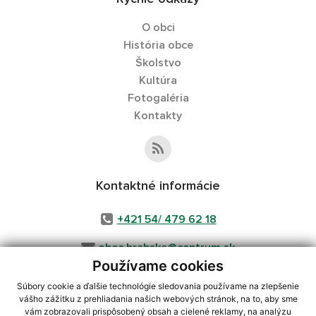
O obci
História obce
Školstvo
Kultúra
Fotogaléria
Kontakty
Kontaktné informácie
+421 54/ 479 62 18
obec.hrabske@centrum.sk
Používame cookies
Súbory cookie a ďalšie technológie sledovania používame na zlepšenie
vášho zážitku z prehliadania našich webových stránok, na to, aby sme
využite možnosť získavania aktuálnych informácií s využitím RSS
,
vám zobrazovali prispôsobený obsah a cielené reklamy, na analýzu