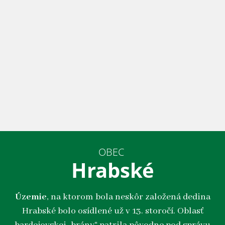
OBEC
Hrabské
Územie
, na ktorom bola neskôr založená dedina
Hrabské bolo osídlené už v 13. storočí. Oblasť