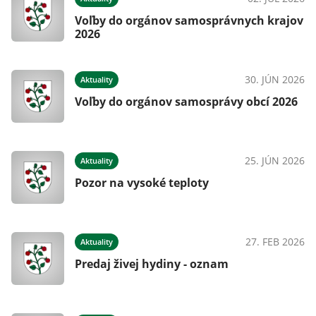
Voľby do orgánov samosprávnych krajov
2026
024
30. JÚN 2026
Aktuality
Voľby do orgánov samosprávy obcí 2026
024
25. JÚN 2026
Aktuality
Pozor na vysoké teploty
024
27. FEB 2026
Aktuality
j
Predaj živej hydiny - oznam