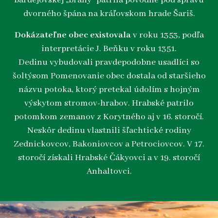
bardejovskej „brány“ patrila pôvodne pod správu
dvorného špána na kráľovskom hrade Šariš.
Dokázateľne obec existovala
v roku 1353, podľa
interpretácie J. Beňku v roku 1351.
Dedinu vybudovali pravdepodobne usadlíci so
šoltýsom Pomenovanie obec dostala od staršieho
názvu potoka, ktorý pretekal údolím s hojným
výskytom stromov-hrabov. Hrabské patrilo
potomkom zemanov z Korytného aj v 16. storočí.
Neskôr dedinu vlastnili šľachtické rodiny
Zednickovcov, Bakoniovcov a Petrociovcov. V 17.
storočí získali Hrabské Čákyovci a v 19. storočí
Anhaltovci.