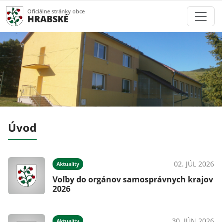
Oficiálne stránky obce
HRABSKÉ
Úvod
024
02. JÚL 2026
Aktuality
Voľby do orgánov samosprávnych krajov
2026
024
30. JÚN 2026
Aktuality