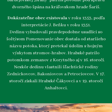
bardejovskej „brány“ patrila pôvodne pod správu
dvorného špána na kráľovskom hrade Šariš.
Dokázateľne obec existovala
v roku 1353, podľa
interpretácie J. Beňku v roku 1351.
Dedinu vybudovali pravdepodobne usadlíci so
šoltýsom Pomenovanie obec dostala od staršieho
názvu potoka, ktorý pretekal údolím s hojným
výskytom stromov-hrabov. Hrabské patrilo
potomkom zemanov z Korytného aj v 16. storočí.
Neskôr dedinu vlastnili šľachtické rodiny
Zednickovcov, Bakoniovcov a Petrociovcov. V 17.
storočí získali Hrabské Čákyovci a v 19. storočí
Anhaltovci.