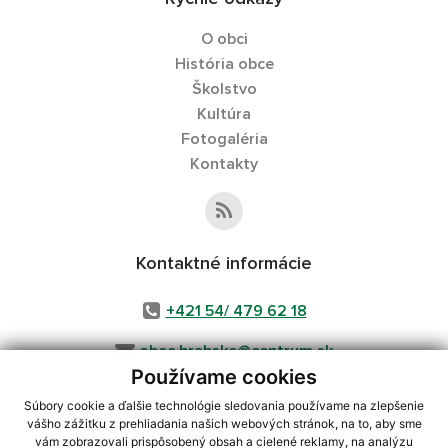
O obci
História obce
Školstvo
Kultúra
Fotogaléria
Kontakty
Kontaktné informácie
+421 54/ 479 62 18
obec.hrabske@centrum.sk
Používame cookies
Súbory cookie a ďalšie technológie sledovania používame na zlepšenie
vášho zážitku z prehliadania našich webových stránok, na to, aby sme
využite možnosť získavania aktuálnych informácií s využitím RSS
,
vám zobrazovali prispôsobený obsah a cielené reklamy, na analýzu