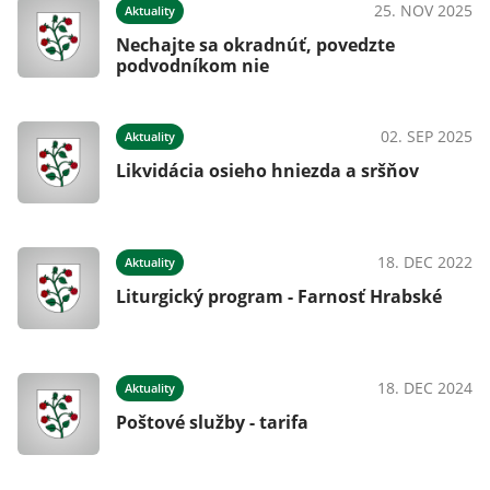
024
25. NOV 2025
Aktuality
ho
Nechajte sa okradnúť, povedzte
podvodníkom nie
02. SEP 2025
Aktuality
Likvidácia osieho hniezda a sršňov
023
18. DEC 2022
Aktuality
Liturgický program - Farnosť Hrabské
023
18. DEC 2024
Aktuality
Poštové služby - tarifa
021