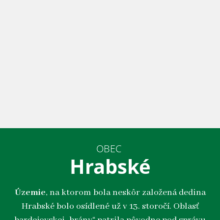
OBEC
Hrabské
Územie
, na ktorom bola neskôr založená dedina
Hrabské bolo osídlené už v 13. storočí. Oblasť