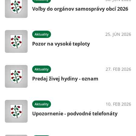
Voľby do orgánov samosprávy obcí 2026
024
25. JÚN 2026
Aktuality
Pozor na vysoké teploty
024
27. FEB 2026
Aktuality
j
Predaj živej hydiny - oznam
024
10. FEB 2026
Aktuality
Upozornenie - podvodné telefonáty