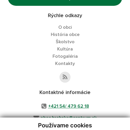
Rýchle odkazy
O obci
História obce
Školstvo
Kultúra
Fotogaléria
Kontakty
Kontaktné informácie
+421 54/ 479 62 18
obec.hrabske@centrum.sk
Používame cookies