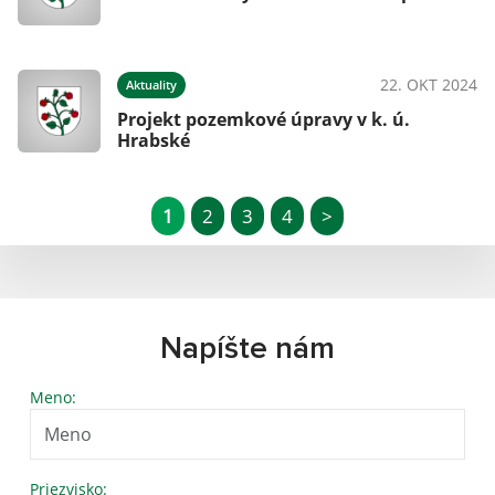
22. OKT 2024
Aktuality
Projekt pozemkové úpravy v k. ú.
Hrabské
1
2
3
4
>
Napíšte nám
Meno:
Priezvisko: